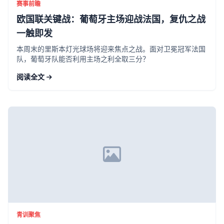
赛事前瞻
欧国联关键战：葡萄牙主场迎战法国，复仇之战
一触即发
本周末的里斯本灯光球场将迎来焦点之战。面对卫冕冠军法国
队，葡萄牙队能否利用主场之利全取三分？
阅读全文
青训聚焦