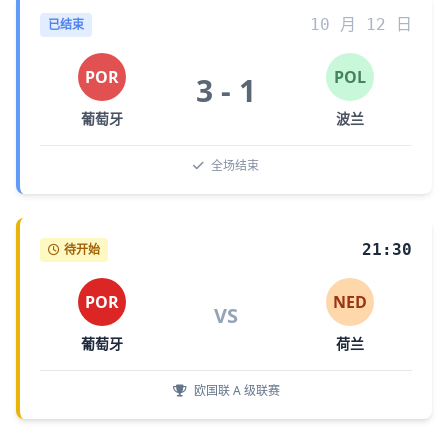
10 月 12 日
已结束
POR
POL
3 - 1
葡萄牙
波兰
全场结束
21:30
待开始
POR
NED
VS
葡萄牙
荷兰
欧国联 A 级联赛