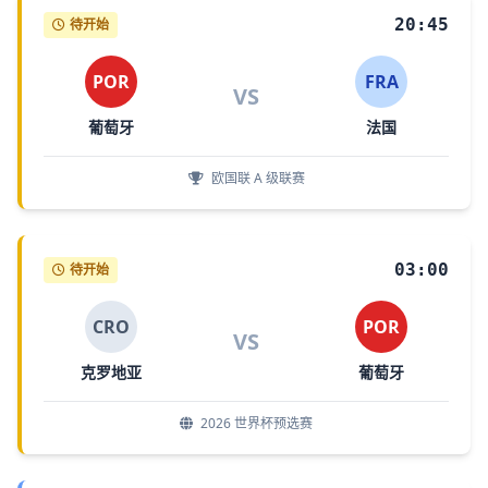
20:45
待开始
POR
FRA
VS
葡萄牙
法国
欧国联 A 级联赛
03:00
待开始
CRO
POR
VS
克罗地亚
葡萄牙
2026 世界杯预选赛