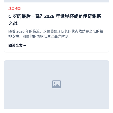
球员动态
C 罗的最后一舞？2026 年世界杯或是传奇谢幕
之战
随着 2026 年的临近，这位葡萄牙队长的状态依然是全队的精
神支柱。回顾他的国家队生涯高光时刻...
阅读全文